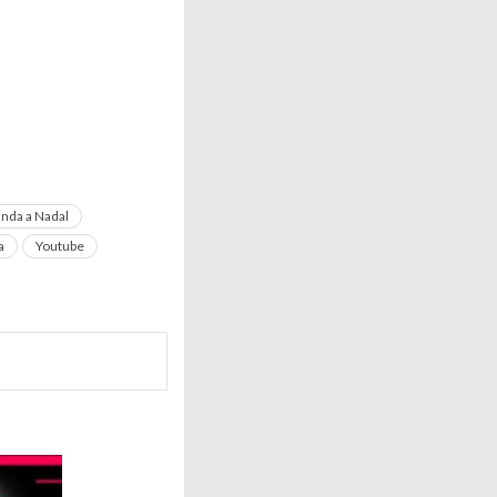
inda a Nadal
a
Youtube