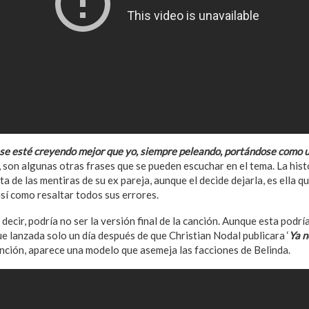
se esté creyendo mejor que yo, siempre peleando, portándose como 
”, son algunas otras frases que se pueden escuchar en el tema. La hist
ta de las mentiras de su ex pareja, aunque el decide dejarla, es ella q
así como resaltar todos sus errores.
s decir, podría no ser la versión final de la canción. Aunque esta podr
e lanzada solo un día después de que Christian Nodal publicara ‘
Ya n
canción, aparece una modelo que asemeja las facciones de Belinda.