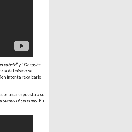
un cabr*n
”
y “
Después
oria del mismo se
uien intenta recalcarle
ía ser una respuesta a su
o somos ni seremos
‘. En