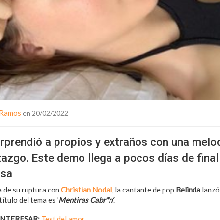
 Ramos
en 20/02/2022
rprendió a propios y extraños con una melo
azgo. Este demo llega a pocos días de final
osa
 de su ruptura con
Christian Nodal
, la cantante de pop
Belinda
lanzó
ítulo del tema es ‘
Mentiras Cabr*n’
.
INTERESAR:
Test del amor