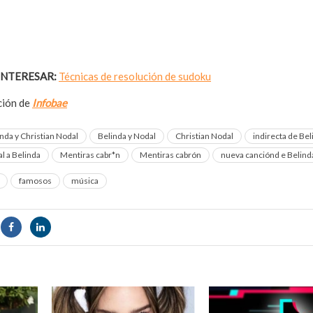
INTERESAR:
Técnicas de resolución de sudoku
ación de
Infobae
nda y Christian Nodal
Belinda y Nodal
Christian Nodal
indirecta de Bel
l a Belinda
Mentiras cabr*n
Mentiras cabrón
nueva canciónd e Belind
famosos
música