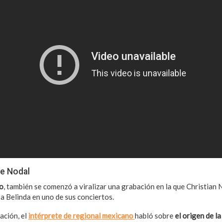
de Nodal
o
, también se comenzó a viralizar una grabación en la que Christian 
a Belinda en uno de sus conciertos.
ación, el
intérprete de regional mexicano
habló sobre
el origen de l