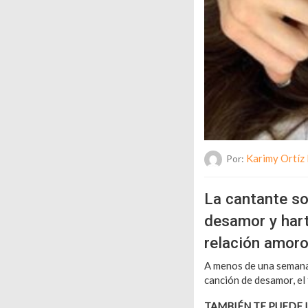
Karimy Ortíz
Por:
La cantante so
desamor y hart
relación amor
A menos de una semana
canción de desamor, el t
TAMBIÉN TE PUEDE 