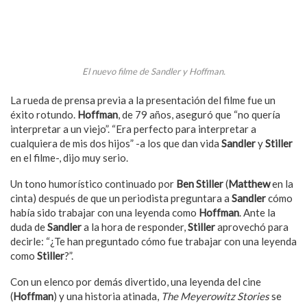
El nuevo filme de Sandler y Hoffman.
La rueda de prensa previa a la presentación del filme fue un
éxito rotundo.
Hoffman
, de 79 años, aseguró que “no quería
interpretar a un viejo”. “Era perfecto para interpretar a
cualquiera de mis dos hijos” -a los que dan vida
Sandler
y
Stiller
en el filme-, dijo muy serio.
Un tono humorístico continuado por
Ben Stiller
(
Matthew
en la
cinta) después de que un periodista preguntara a
Sandler
cómo
había sido trabajar con una leyenda como
Hoffman
. Ante la
duda de
Sandler
a la hora de responder,
Stiller
aprovechó para
decirle: “¿Te han preguntado cómo fue trabajar con una leyenda
como
Stiller
?”.
Con un elenco por demás divertido, una leyenda del cine
(
Hoffman
) y una historia atinada,
The Meyerowitz Stories
se