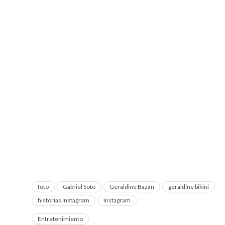
foto
Gabriel Soto
Geraldine Bazán
geraldine bikini
historias instagram
Instagram
Entretenimiento