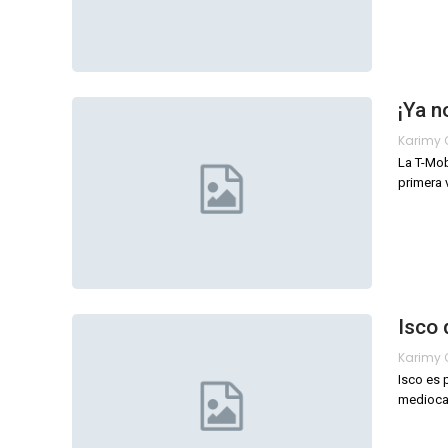
¡Ya n
La T-Mob
primera 
Isco 
Isco es 
mediocam