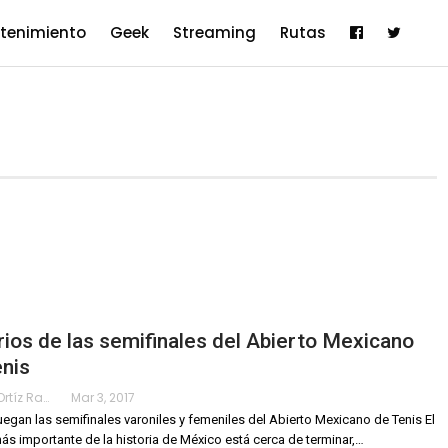
etenimiento
Geek
Streaming
Rutas
ios de las semifinales del Abierto Mexicano
nis
Karimy Ortíz Ramos
Mar 3, 2017
uegan las semifinales varoniles y femeniles del Abierto Mexicano de Tenis El
ás importante de la historia de México está cerca de terminar,…