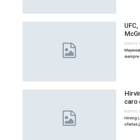
UFC, 
McGr
Mayweath
siempre 
Hirvi
caro 
Hirving 
ofertas 