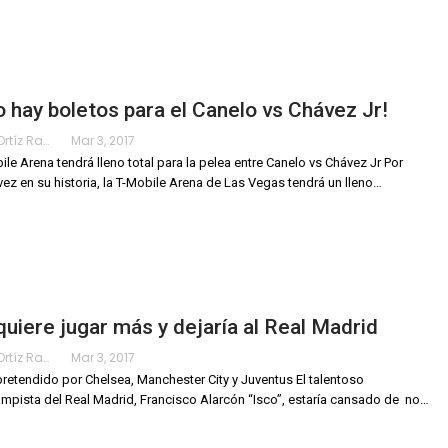
o hay boletos para el Canelo vs Chávez Jr!
Karimy Ortíz Ramos
Mar 3, 2017
ile Arena tendrá lleno total para la pelea entre Canelo vs Chávez Jr Por
vez en su historia, la T-Mobile Arena de Las Vegas tendrá un lleno…
quiere jugar más y dejaría al Real Madrid
Karimy Ortíz Ramos
Mar 3, 2017
pretendido por Chelsea, Manchester City y Juventus El talentoso
pista del Real Madrid, Francisco Alarcón “Isco”, estaría cansado de no…