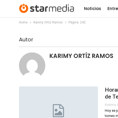
Noticias
Entr
Home
Karimy Ortíz Ramos
Página: 242
Autor
KARIMY ORTÍZ RAMOS
Horar
de Te
Hoy se j
torneo m