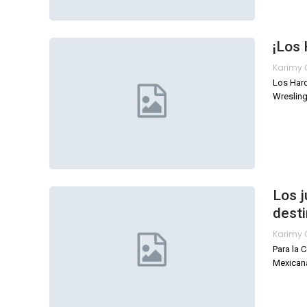
¡Los 
Los Hard
Wresling
Los j
desti
Para la 
Mexicana