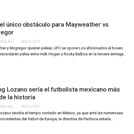
el único obstáculo para Mayweather vs
egor
Karimy Ortíz Ramos
Mar 3, 2017
er y Mcgregor quieren pelear, UFC se opone Los aficionados al boxeo
recordarán pelea entre Hulk Hogan y Rocky Balboa en la tercera entrega…
ng Lozano sería el futbolista mexicano más
de la historia
Karimy Ortíz Ramos
Mar 2, 2017
Lozano tendría el tiempo contado en México, ya que ante las numerosas
procedentes del futbol de Europa, la directiva de Pachuca estaría…