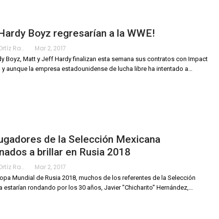
Hardy Boyz regresarían a la WWE!
Karimy Ortíz Ramos
Mar 2, 2017
y Boyz, Matt y Jeff Hardy finalizan esta semana sus contratos con Impact
 y aunque la empresa estadounidense de lucha libre ha intentado a…
ugadores de la Selección Mexicana
nados a brillar en Rusia 2018
Karimy Ortíz Ramos
Mar 2, 2017
Copa Mundial de Rusia 2018, muchos de los referentes de la Selección
 estarían rondando por los 30 años, Javier "Chicharito" Hernández,…