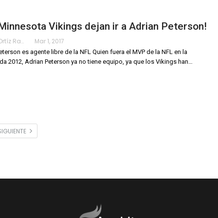
Minnesota Vikings dejan ir a Adrian Peterson!
Karimy Ortíz Ramos
Mar 1, 2017
eterson es agente libre de la NFL Quien fuera el MVP de la NFL en la
a 2012, Adrian Peterson ya no tiene equipo, ya que los Vikings han…
SIGUIENTE