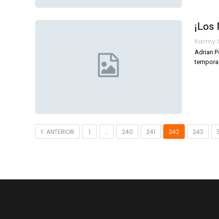
¡Los 
Adrian P
temporad
ANTERIOR
1
…
240
241
242
243